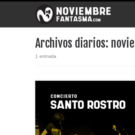
Saltar al contenido
Archivos diarios:
novie
1 entrada
Presentando su nuevo disco, dentro de la
programación de Fancine, […]