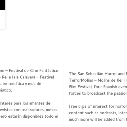
ne – Festival de Cine Fantástico
The San Sebastián Horror and Fa
Rei e Isla Calavera – Festival
TerrorMolins – Molins de Rei Ho
es en temática y mes de
Film Festival, four Spanish eve
ástico.
forces to broadcast the passion
interés para los amantes del
Free clips of interest for horro
evistas con realizadores, mesas
content such as podcasts, inter
pero estarán disponibles todo el
much more will be added from No