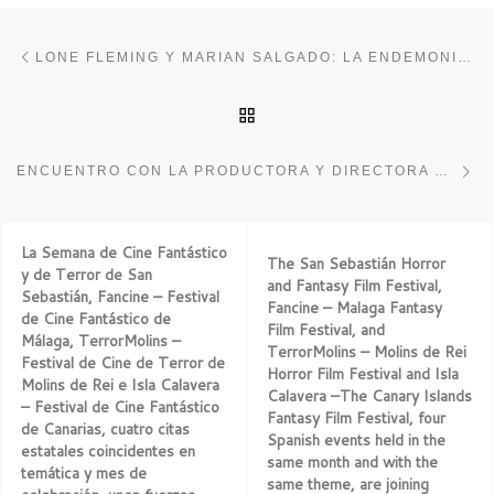
Navegación de entradas
Entrada anterior
LONE FLEMING Y MARIAN SALGADO: LA ENDEMONIADA
VOLVER A LA LISTA DE 
En
ENCUENTRO CON LA PRODUCTORA Y DIRECTORA MAR TARGARONA
La Semana de Cine Fantástico
The San Sebastián Horror
y de Terror de San
and Fantasy Film Festival,
Sebastián, Fancine – Festival
Fancine – Malaga Fantasy
de Cine Fantástico de
Film Festival, and
Málaga, TerrorMolins –
TerrorMolins – Molins de Rei
Festival de Cine de Terror de
Horror Film Festival and Isla
Molins de Rei e Isla Calavera
Calavera –The Canary Islands
– Festival de Cine Fantástico
Fantasy Film Festival, four
de Canarias, cuatro citas
Spanish events held in the
estatales coincidentes en
same month and with the
temática y mes de
same theme, are joining