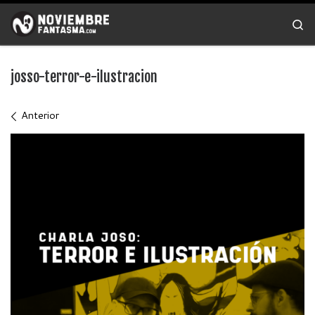
Saltar al contenido
Se
josso-terror-e-ilustracion
Navegación de imágenes
Anterior