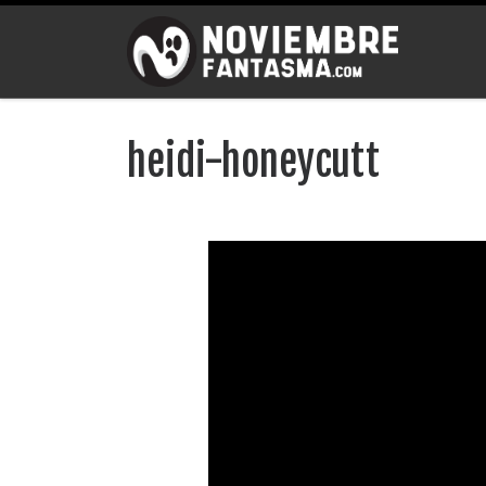
Saltar al contenido
heidi-honeycutt
Navegación de imágenes