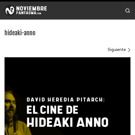
Saltar al contenido
Se
hideaki-anno
Navegación de imágenes
Siguiente