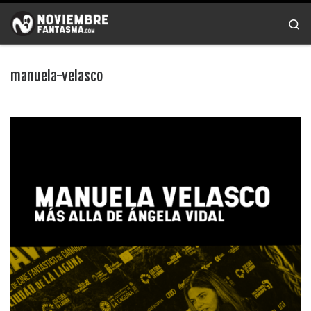
Saltar al contenido
Se
manuela-velasco
Navegación de imágenes