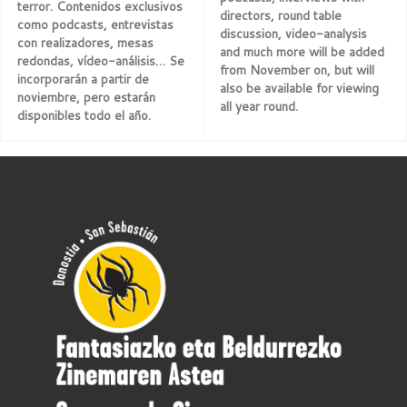
terror. Contenidos exclusivos
directors, round table
como podcasts, entrevistas
discussion, video-analysis
con realizadores, mesas
and much more will be added
redondas, vídeo-análisis… Se
from November on, but will
incorporarán a partir de
also be available for viewing
noviembre, pero estarán
all year round.
disponibles todo el año.