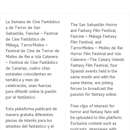
La Semana de Cine Fantástico
The San Sebastián Horror
y de Terror de San
and Fantasy Film Festival,
Sebastián, Fancine – Festival
Fancine – Malaga Fantasy
de Cine Fantástico de
Film Festival, and
Málaga, TerrorMolins –
TerrorMolins – Molins de Rei
Festival de Cine de Terror de
Horror Film Festival and Isla
Molins de Rei e Isla Calavera
Calavera –The Canary Islands
– Festival de Cine Fantástico
Fantasy Film Festival, four
de Canarias, cuatro citas
Spanish events held in the
estatales coincidentes en
same month and with the
temática y mes de
same theme, are joining
celebración, unen fuerzas
forces to broadcast the
para difundir online la pasión
passion for fantasy online.
por el fantástico.
Free clips of interest for
Esta plataforma publicará de
horror and fantasy fans will
manera gratuita diferentes
be uploaded to this platform.
piezas de interés para los
Exclusive content such as
amantes del fantástico y el
podcasts, interviews with