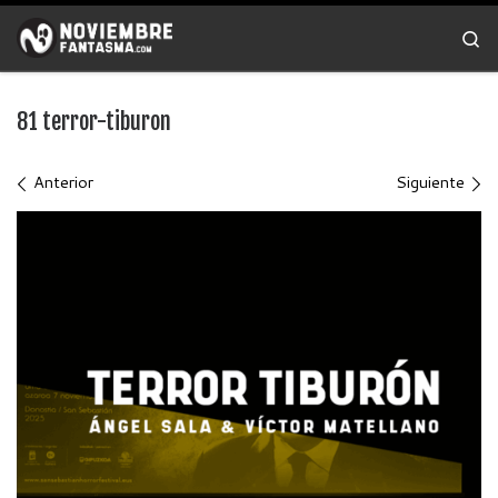
Saltar al contenido
Se
81 terror-tiburon
Navegación de imágenes
Anterior
Siguiente