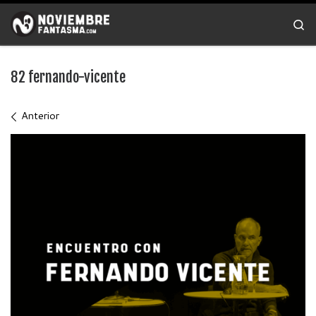
Saltar al contenido
Se
82 fernando-vicente
Navegación de imágenes
Anterior