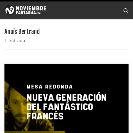
Saltar al contenido
Se
Anaïs Bertrand
1 entrada
Mesa redonda con la nueva generación de directores del cine
[…]