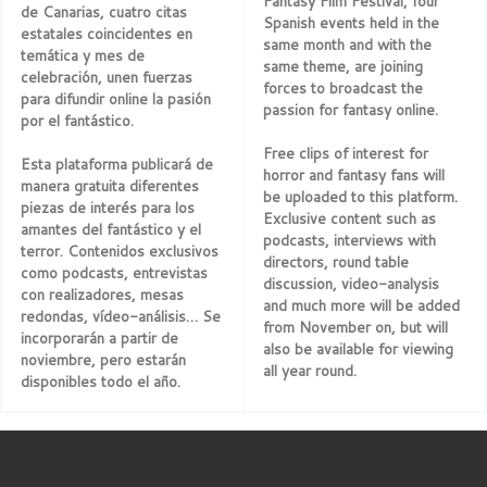
Fantasy Film Festival, four
de Canarias, cuatro citas
Spanish events held in the
estatales coincidentes en
same month and with the
temática y mes de
same theme, are joining
celebración, unen fuerzas
forces to broadcast the
para difundir online la pasión
passion for fantasy online.
por el fantástico.
Free clips of interest for
Esta plataforma publicará de
horror and fantasy fans will
manera gratuita diferentes
be uploaded to this platform.
piezas de interés para los
Exclusive content such as
amantes del fantástico y el
podcasts, interviews with
terror. Contenidos exclusivos
directors, round table
como podcasts, entrevistas
discussion, video-analysis
con realizadores, mesas
and much more will be added
redondas, vídeo-análisis… Se
from November on, but will
incorporarán a partir de
also be available for viewing
noviembre, pero estarán
all year round.
disponibles todo el año.