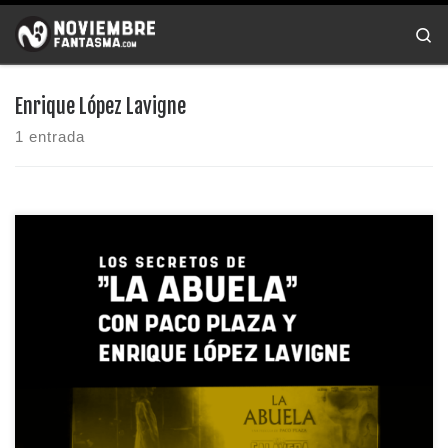
Saltar al contenido
Se
Enrique López Lavigne
1 entrada
Paco Plaza, director de «La Abuela» y su productor
Enrique López […]