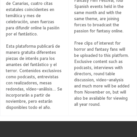
Fantasy Film Festival, four
de Canarias, cuatro citas
Spanish events held in the
estatales coincidentes en
same month and with the
temática y mes de
same theme, are joining
celebración, unen fuerzas
forces to broadcast the
para difundir online la pasión
passion for fantasy online.
por el fantástico.
Free clips of interest for
Esta plataforma publicará de
horror and fantasy fans will
manera gratuita diferentes
be uploaded to this platform.
piezas de interés para los
Exclusive content such as
amantes del fantástico y el
podcasts, interviews with
terror. Contenidos exclusivos
directors, round table
como podcasts, entrevistas
discussion, video-analysis
con realizadores, mesas
and much more will be added
redondas, vídeo-análisis… Se
from November on, but will
incorporarán a partir de
also be available for viewing
noviembre, pero estarán
all year round.
disponibles todo el año.