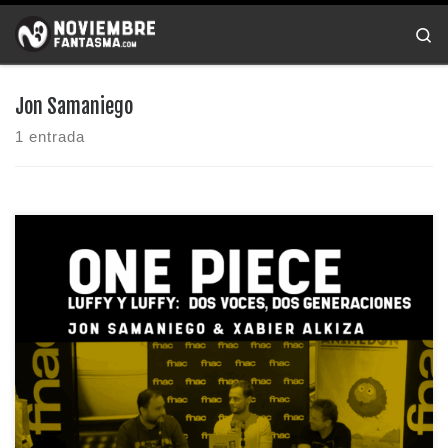
Saltar al contenido
Se
Jon Samaniego
1 entrada
One Piece es un fenómeno mundial que trasciende formatos,
países […]