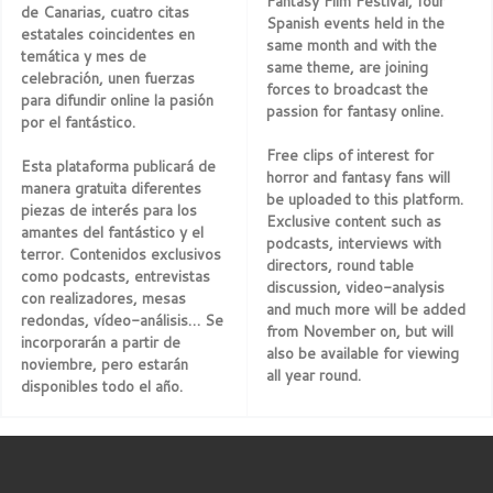
Fantasy Film Festival, four
de Canarias, cuatro citas
Spanish events held in the
estatales coincidentes en
same month and with the
temática y mes de
same theme, are joining
celebración, unen fuerzas
forces to broadcast the
para difundir online la pasión
passion for fantasy online.
por el fantástico.
Free clips of interest for
Esta plataforma publicará de
horror and fantasy fans will
manera gratuita diferentes
be uploaded to this platform.
piezas de interés para los
Exclusive content such as
amantes del fantástico y el
podcasts, interviews with
terror. Contenidos exclusivos
directors, round table
como podcasts, entrevistas
discussion, video-analysis
con realizadores, mesas
and much more will be added
redondas, vídeo-análisis… Se
from November on, but will
incorporarán a partir de
also be available for viewing
noviembre, pero estarán
all year round.
disponibles todo el año.