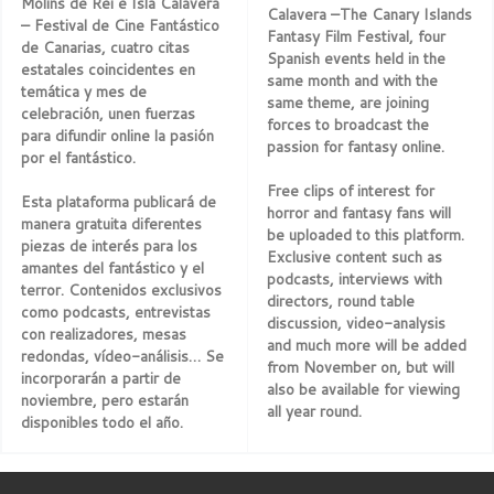
Molins de Rei e Isla Calavera
Calavera –The Canary Islands
– Festival de Cine Fantástico
Fantasy Film Festival, four
de Canarias, cuatro citas
Spanish events held in the
estatales coincidentes en
same month and with the
temática y mes de
same theme, are joining
celebración, unen fuerzas
forces to broadcast the
para difundir online la pasión
passion for fantasy online.
por el fantástico.
Free clips of interest for
Esta plataforma publicará de
horror and fantasy fans will
manera gratuita diferentes
be uploaded to this platform.
piezas de interés para los
Exclusive content such as
amantes del fantástico y el
podcasts, interviews with
terror. Contenidos exclusivos
directors, round table
como podcasts, entrevistas
discussion, video-analysis
con realizadores, mesas
and much more will be added
redondas, vídeo-análisis… Se
from November on, but will
incorporarán a partir de
also be available for viewing
noviembre, pero estarán
all year round.
disponibles todo el año.