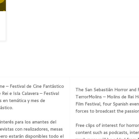
ne – Festival de Cine Fantástico
The San Sebastián Horror and Fa
Rei e Isla Calavera – Festival
TerrorMolins – Molins de Rei Ho
es en temática y mes de
Film Festival, four Spanish eve
ástico.
forces to broadcast the passion
interés para los amantes del
Free clips of interest for horro
evistas con realizadores, mesas
content such as podcasts, inter
pero estarán disponibles todo el