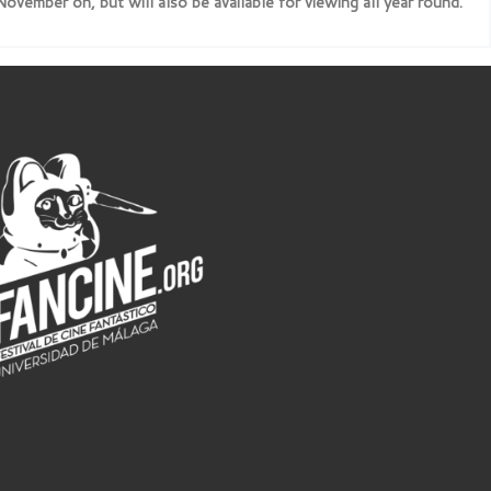
vember on, but will also be available for viewing all year round.