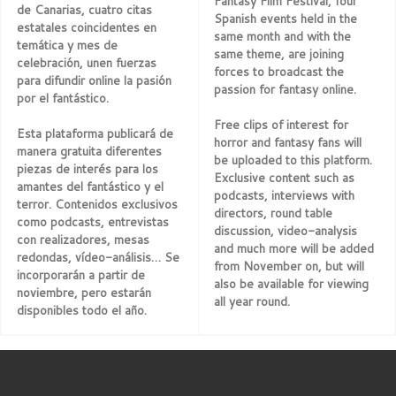
Fantasy Film Festival, four
de Canarias, cuatro citas
Spanish events held in the
estatales coincidentes en
same month and with the
temática y mes de
same theme, are joining
celebración, unen fuerzas
forces to broadcast the
para difundir online la pasión
passion for fantasy online.
por el fantástico.
Free clips of interest for
Esta plataforma publicará de
horror and fantasy fans will
manera gratuita diferentes
be uploaded to this platform.
piezas de interés para los
Exclusive content such as
amantes del fantástico y el
podcasts, interviews with
terror. Contenidos exclusivos
directors, round table
como podcasts, entrevistas
discussion, video-analysis
con realizadores, mesas
and much more will be added
redondas, vídeo-análisis… Se
from November on, but will
incorporarán a partir de
also be available for viewing
noviembre, pero estarán
all year round.
disponibles todo el año.