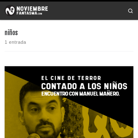
Saltar al contenido
Se
niños
1 entrada
El periodista Manuel Mañero nos habla de su libro Cine […]