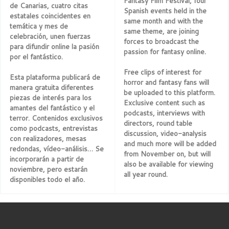
Fantasy Film Festival, four
de Canarias, cuatro citas
Spanish events held in the
estatales coincidentes en
same month and with the
temática y mes de
same theme, are joining
celebración, unen fuerzas
forces to broadcast the
para difundir online la pasión
passion for fantasy online.
por el fantástico.
Free clips of interest for
Esta plataforma publicará de
horror and fantasy fans will
manera gratuita diferentes
be uploaded to this platform.
piezas de interés para los
Exclusive content such as
amantes del fantástico y el
podcasts, interviews with
terror. Contenidos exclusivos
directors, round table
como podcasts, entrevistas
discussion, video-analysis
con realizadores, mesas
and much more will be added
redondas, vídeo-análisis… Se
from November on, but will
incorporarán a partir de
also be available for viewing
noviembre, pero estarán
all year round.
disponibles todo el año.