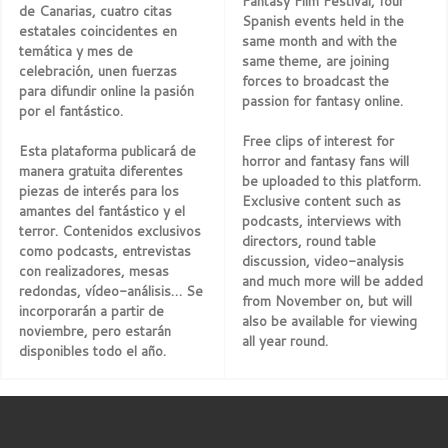
Fantasy Film Festival, four
de Canarias, cuatro citas
Spanish events held in the
estatales coincidentes en
same month and with the
temática y mes de
same theme, are joining
celebración, unen fuerzas
forces to broadcast the
para difundir online la pasión
passion for fantasy online.
por el fantástico.
Free clips of interest for
Esta plataforma publicará de
horror and fantasy fans will
manera gratuita diferentes
be uploaded to this platform.
piezas de interés para los
Exclusive content such as
amantes del fantástico y el
podcasts, interviews with
terror. Contenidos exclusivos
directors, round table
como podcasts, entrevistas
discussion, video-analysis
con realizadores, mesas
and much more will be added
redondas, vídeo-análisis… Se
from November on, but will
incorporarán a partir de
also be available for viewing
noviembre, pero estarán
all year round.
disponibles todo el año.