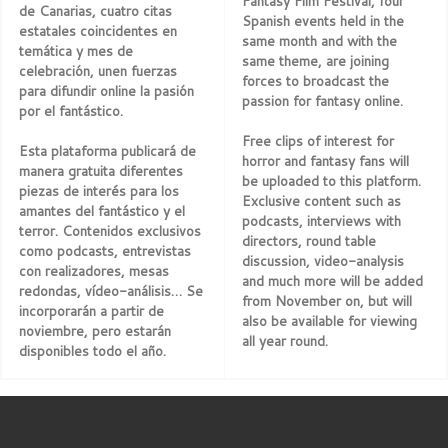
Fantasy Film Festival, four
de Canarias, cuatro citas
Spanish events held in the
estatales coincidentes en
same month and with the
temática y mes de
same theme, are joining
celebración, unen fuerzas
forces to broadcast the
para difundir online la pasión
passion for fantasy online.
por el fantástico.
Free clips of interest for
Esta plataforma publicará de
horror and fantasy fans will
manera gratuita diferentes
be uploaded to this platform.
piezas de interés para los
Exclusive content such as
amantes del fantástico y el
podcasts, interviews with
terror. Contenidos exclusivos
directors, round table
como podcasts, entrevistas
discussion, video-analysis
con realizadores, mesas
and much more will be added
redondas, vídeo-análisis… Se
from November on, but will
incorporarán a partir de
also be available for viewing
noviembre, pero estarán
all year round.
disponibles todo el año.